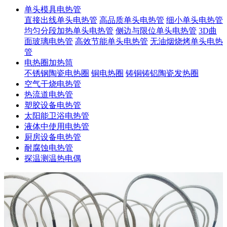
单头模具电热管
直接出线单头电热管
高品质单头电热管
细小单头电热管
均匀分段加热单头电热管
侧边与限位单头电热管
3D曲
面玻璃电热管
高效节能单头电热管
无油烟烧烤单头电热
管
电热圈加热筒
不锈钢陶瓷电热圈
铜电热圈
铸铜铸铝陶瓷发热圈
空气干烧电热管
热流道电热管
塑胶设备电热管
太阳能卫浴电热管
液体中使用电热管
厨房设备电热管
耐腐蚀电热管
探温测温热电偶