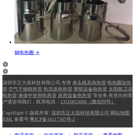
铜电热圈
深圳市正大昌科技有限公司,专营
单头模具电热管
电热圈加热
筒
空气干烧电热管
热流道电热管
塑胶设备电热管
太阳能卫浴
电热管
液体中使用电热管
厨房设备电热管
等业务,有意向的客
户请咨询我们，联系电话：
13510015008（微信同号）
CopyRight © 版权所有:
深圳市正大昌科技有限公司
网站地图
XML
备案号:
粤ICP备16117305号-2