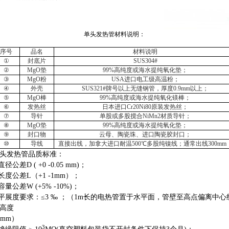
单头发热管材料说明：
序号
品名
材料说明
①
封底片
SUS304#
②
MgO垫
99%高纯度或海水提纯氧化垫；
③
MgO粉
USA进口电工级高温粉；
④
外壳
SUS321#牌号以上无缝钢管，厚度0.9mm以上；
⑤
MgO棒
99%高纯度或海水提纯氧化镁棒；
⑥
发热丝
日本进口Cr20Ni80原装发热丝；
⑦
导针
单股或多股搅合NiMn2材质导针；
⑧
MgO垫
99%高纯度或海水提纯氧化垫；
⑨
封口物
云母、陶瓷珠、进口陶瓷胶封口；
⑩
导线
直接出线，加拿大进口耐温500℃多股纯镍线；通常出线300mm
头发热管品质标准：
.直径公差D ( +0 -0.05 mm)；
.长度公差L（+1 -1mm）；
.容量公差W (+5% -10%)；
.平展度要求：≤3 ‰ ；（1m长的电热管置于水平面，管壁至高点偏离中心
高度
3mm）
3