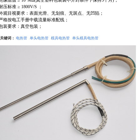
.绝缘阻值 ≥ 10
MΩ(真空塑料包装袋不开封条件下保持3个月)；
.耐压标准 ≥ 1800V/S ；
.外观目视要求：表面光滑、无划痕、无斑点、无凹陷；
.严格按电工手册中载流量标准配线；
.包装要求：真空包装；
关键词：
电热管
单头电热管
模具电热管
单头模具电热管