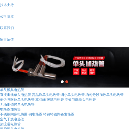
技术支持
公司资质
联系我们
留言反馈
单头模具电热管
直接出线单头电热管
高品质单头电热管
细小单头电热管
均匀分段加热单头电热管
侧边与限位单头电热管
3D曲面玻璃电热管
高效节能单头电热管
无油烟烧烤单头电热管
电热圈加热筒
不锈钢陶瓷电热圈
铜电热圈
铸铜铸铝陶瓷发热圈
空气干烧电热管
热流道电热管