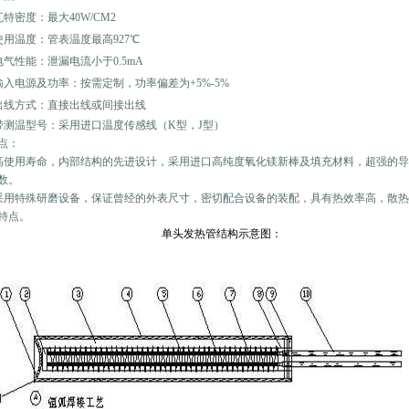
瓦特密度：最大40W/CM2
使用温度：管表温度最高927℃
电气性能：泄漏电流小于0.5mA
输入电源及功率：按需定制，功率偏差为+5%-5%
出线方式：直接出线或间接出线
带测温型号：采用进口温度传感线（K型，J型）
点：
高使用寿命，内部结构的先进设计，采用进口高纯度氧化镁新棒及填充材料，超强的
数。
采用特殊研磨设备，保证曾经的外表尺寸，密切配合设备的装配，具有热效率高，散
特点。
单头发热管结构示意图：