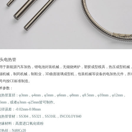
头电热管
用于新能源汽车加热，锂电池封装机械，无烟烧烤炉，塑胶成型模具，热压成型机械
烟机械，制药机械，制鞋业，3D曲面玻璃成型机，包装机械等设备的电加热元件，所
号均按CE标准制造。
术参数：
电热管直径：φ3mm，φ4mm，φ5mm，φ6mm，φ8mm，φ9.5mm，φ10mm，φ12mm，
16mm，或者φ3mm -φ25mm皆可制作。
直径误差：-0.02mm-0.08mm
电热管管材：SS304，SS321，SS316L，INCOLOY840
绝缘材料：高度进口氧化镁粉
发热丝：Ni80Cr20